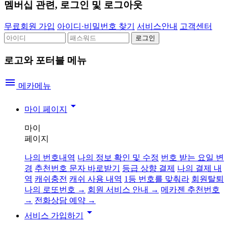
멤버십 관련, 로그인 및 로그아웃
무료회원 가입
아이디·비밀번호 찾기
서비스안내
고객센터
로고와 포터블 메뉴
menu
메카메뉴
arrow_drop_down
마이 페이지
마이
페이지
나의 번호내역
나의 정보 확인 및 수정
번호 받는 요일 변
경
추천번호 문자 바로받기
등급 상향 결제
나의 결제 내
역
캐쉬충전
캐쉬 사용 내역
1등 번호를 맞춰라
회원탈퇴
나의 로또번호 →
회원 서비스 안내 →
메카젠 추천번호
→
전화상담 예약 →
arrow_drop_down
서비스 가입하기