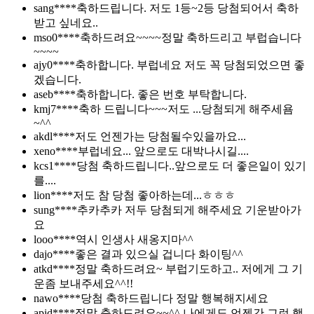
sang****
축하드립니다. 저도 1등~2등 당첨되어서 축하
받고 싶네요..
mso0****
축하드려요~~~~정말 축하드리고 부럽습니다
~~~~
ajy0****
축하합니다. 부럽네요 저도 꼭 당첨되었으면 좋
겠습니다.
aseb****
축하합니다. 좋은 번호 부탁합니다.
kmj7****
축하 드립니다~~~저도 ...당첨되게 해주세욤
~^^
akdl****
저도 언젠가는 당첨될수있을까요...
xeno****
부럽네요... 앞으로도 대박나시길....
kcs1****
당첨 축하드립니다..앞으로도 더 좋은일이 있기
를....
lion****
저도 참 당첨 좋아하는데...ㅎㅎㅎ
sung****
추카추카 저두 당첨되게 해주세요 기운받아가
요
looo****
역시 인생사 새옹지마^^
dajo****
좋은 결과 있으실 겁니다 화이팅^^
atkd****
정말 축하드려요~ 부럽기도하고.. 저에게 그 기
운좀 보내주세요^^!!
nawo****
당첨 축하드립니다 정말 행복해지세요
apid****
정말 축하드려요~~^^ 나에게도 언젠간 그런 행