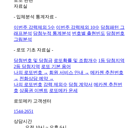
로또 관련
자료실
- 입체분석 통계자료 -
이번주 강력제외 5수
이번주 강력제외 10수
당첨패턴 그
래프분석
당첨누적 통계분석
번호별 출현빈도
당첨번호
그림분석
- 로또 기초 자료실 -
당첨번호 및 당첨금
로또확률 및 조합개수
1등 당첨지역
2등 당첨지역
로또 기본 용어
나의 로또번호 →
회원 서비스 안내 →
메카젠 추천번호
→
전화상담 예약 →
나의 로또번호
강력 제외수
당첨 계약서
메카젠 추천번
호
상품권 이벤트
로또메카 운세
로또메카
고객센터
1544-2651
상담시간
오전 10시 ~ 오후 6시