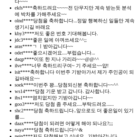
다~~~
ekfs****
축하드려요~~~~전 단무지만 계속 받는듯 분석
에 박차를 가해주세요~~
olnd****
당첨을 축하합니다...정말 행복하신 일들만 계속
생기시길 바래요
kby3****
저도 좋은 번호 기대해봅니다.
jdc3****
좋은 일에 아껴쓰세요^^;;
aras****
ㄱ ㅣ받아갑니다~~
odet****
좋으시겠어요....부럽습니다...
daqp****
이또 한 지나 가리라~~~@@^^
ilve****
너무 축하드리구여~ 기 주세요~~얍!
isit****
축하합니다 이번주 기받아가서 제가 주인공이 되
길바래요~~
soek****
이번주 꽝...당첨되신분 축하합니다~~^^
ws14****
당첨 기운 받고 갑니다. 감사합니다.
ibs1****
염치없지만 기받아갑니다~~
goo3****
저도 당첨 좀 주세요....부탁드려요......
shc2****
당첨 축하드립니다..앞으로도 더 좋은일이 있기
를....
daax****
당첨이 되려면 어떻게 해야 되나요?;;;
naya****
당첨 축하드립니다^^&
nein****
저도 당첨해보고 싶네요...기받아갑니다...