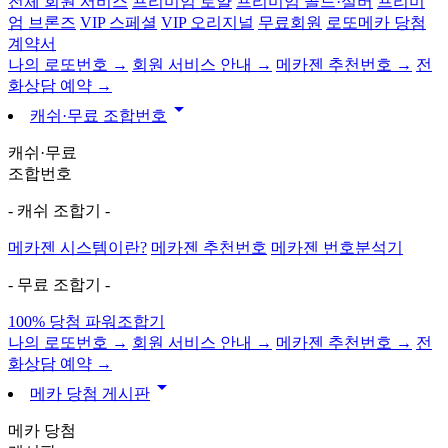
전체 회원 서비스
프리미엄 로얄
프리미엄 골드·실버
프리미
엄 브론즈
VIP 스페셜
VIP 오리지널
무료회원
로또메카 당첨
계약서
나의 로또번호 →
회원 서비스 안내 →
메카젠 추천번호 →
전
화상담 예약 →
arrow_drop_down
캐쉬·무료 조합번호
캐쉬·무료
조합번호
- 캐쉬 조합기 -
메카젠 시스템이란?
메카젠 추천번호
메카젠 번호분석기
- 무료 조합기 -
100% 당첨 파워조합기
나의 로또번호 →
회원 서비스 안내 →
메카젠 추천번호 →
전
화상담 예약 →
arrow_drop_down
메카 당첨 게시판
메카 당첨