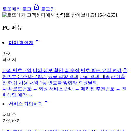
lock_outline
로또메카 로고
로그인
PC 메뉴
arrow_drop_down
마이 페이지
마이
페이지
나의 번호내역
나의 정보 확인 및 수정
번호 받는 요일 변경
추
천번호 문자 바로받기
등급 상향 결제
나의 결제 내역
캐쉬충
전
캐쉬 사용 내역
1등 번호를 맞춰라
회원탈퇴
나의 로또번호 →
회원 서비스 안내 →
메카젠 추천번호 →
전
화상담 예약 →
arrow_drop_down
서비스 가입하기
서비스
가입하기