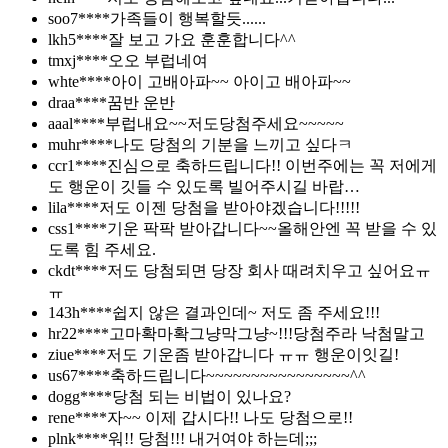
soo7****
가족들이 행복할듯......
lkh5****
잘 보고 가요 훈훈합니다^^
tmxj****
오오 부럽네여
whte****
아이 고배아파~~ 아이고 배아파~~
draa****
꿈반 운반
aaal****
부럽내요~~저도당첨주세요~~~~~
muhr****
나도 당첨의 기분을 느끼고 싶다ㅋ
ccr1****
진심으로 축하드립니다!! 이번주에는 꼭 저에게
도 행운이 깃들 수 있도록 빌어주시길 바랍…
lila****
저도 이젠 당첨을 받아야겠습니다!!!!!
css1****
기운 팍팍 받아갑니다~~올해안엔 꼭 받을 수 있
도록 힘 주세요.
ckdt****
저도 당첨되면 당장 회사 때려치우고 싶어요ㅠ
ㅠ
143h****
쉽지 않은 결과인데~ 저도 좀 주세요!!!
hr22****
고마확마확그냥막그냥~!!!당첨주라 낙첨말고
ziue****
저도 기운좀 받아갑니다 ㅠㅠ 행운이잇길!
us67****
축하드립니다~~~~~~~~~~~~~~~~^^
dogg****
당첨 되는 비법이 있나요?
rene****
자~~ 이제 갑시다!! 나도 당첨으로!!
plnk****
워!! 당첨!!! 내거여야 하는데;;;