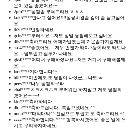
운이 왔음 좋겠어요~~
2pro****
당첨좀 부탁드려요 ㅎㅎㅎ
kok5****
만나고 싶어요!!!!성공비결좀 같이 좀 듣고싶어
요
th39****
번창하세요
gchs****
부러워요....저도 정말 당첨해보고 싶네요...
diis****
축하드려요 어제가입했는데 기운좀가져갈게요
ssd4****
좋겠어요.... 저두 언젠가 돼야 3등이라도 돼보나
요.... 넘부럽고 질투가 나네요
gks0****
어디서 구매하셨나요...저도 거기서 구매해볼께
요......
loef****
기대합니다^^
bill****
이번에도 또 당첨이 나셨군,,,, 나도 꼭
pees****
나두 당첨되구파
ehal****
ㅊㅋㅊㅋㅊㅋ 부러워만 하지말고 저도 당첨되
겠어요~~~~!!
kirr****
츅하하비다
dlqh****
축하드립니다...복받으셨네요 ^^
noon****
대박대박^^ 진심으로 부럽고 또 축하드려요 ^^
zzzz****
축하합니다. *^^* 행복하시겠어요. 좋은 일에 쓰
시고 무리하지마세요.