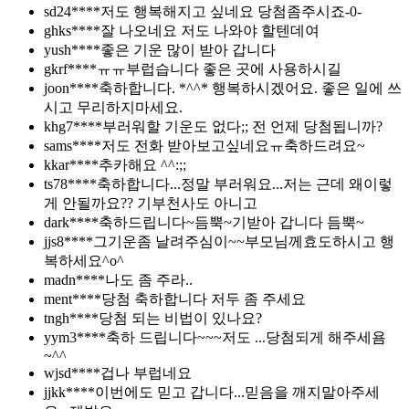
sd24****
저도 행복해지고 싶네요 당첨좀주시죠-0-
ghks****
잘 나오네요 저도 나와야 할텐데여
yush****
좋은 기운 많이 받아 갑니다
gkrf****
ㅠㅠ부럽습니다 좋은 곳에 사용하시길
joon****
축하합니다. *^^* 행복하시겠어요. 좋은 일에 쓰
시고 무리하지마세요.
khg7****
부러워할 기운도 없다;; 전 언제 당첨됩니까?
sams****
저도 전화 받아보고싶네요ㅠ축하드려요~
kkar****
추카해요 ^^:;;
ts78****
축하합니다...정말 부러워요...저는 근데 왜이렇
게 안될까요?? 기부천사도 아니고
dark****
축하드립니다~듬뿍~기받아 갑니다 듬뿍~
jjs8****
그기운좀 날려주심이~~부모님께효도하시고 행
복하세요^o^
madn****
나도 좀 주라..
ment****
당첨 축하합니다 저두 좀 주세요
tngh****
당첨 되는 비법이 있나요?
yym3****
축하 드립니다~~~저도 ...당첨되게 해주세욤
~^^
wjsd****
겁나 부럽네요
jjkk****
이번에도 믿고 갑니다...믿음을 깨지말아주세