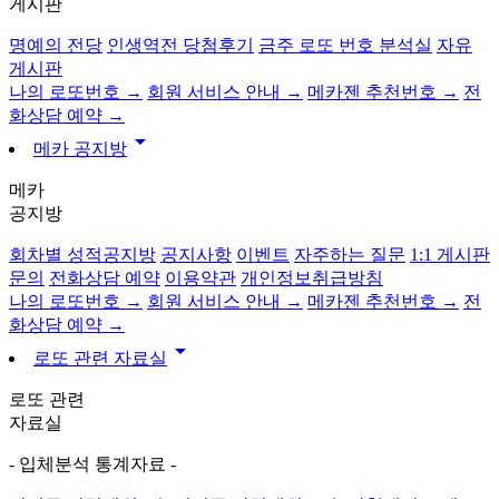
게시판
명예의 전당
인생역전 당첨후기
금주 로또 번호 분석실
자유
게시판
나의 로또번호 →
회원 서비스 안내 →
메카젠 추천번호 →
전
화상담 예약 →
arrow_drop_down
메카 공지방
메카
공지방
회차별 성적공지방
공지사항
이벤트
자주하는 질문
1:1 게시판
문의
전화상담 예약
이용약관
개인정보취급방침
나의 로또번호 →
회원 서비스 안내 →
메카젠 추천번호 →
전
화상담 예약 →
arrow_drop_down
로또 관련 자료실
로또 관련
자료실
- 입체분석 통계자료 -