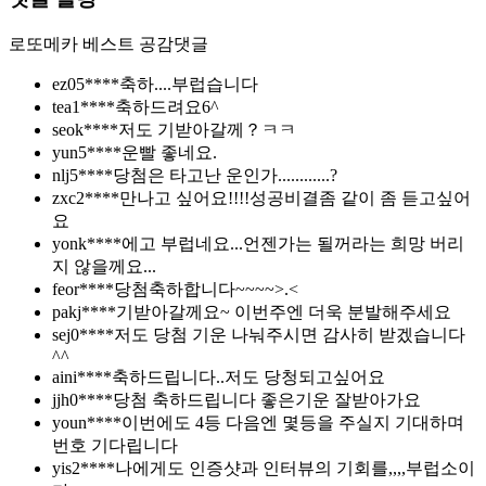
로또메카
베스트 공감댓글
ez05****
축하....부럽습니다
tea1****
축하드려요6^
seok****
저도 기받아갈께？ㅋㅋ
yun5****
운빨 좋네요.
nlj5****
당첨은 타고난 운인가............?
zxc2****
만나고 싶어요!!!!성공비결좀 같이 좀 듣고싶어
요
yonk****
에고 부럽네요...언젠가는 될꺼라는 희망 버리
지 않을께요...
feor****
당첨축하합니다~~~~>.<
pakj****
기받아갈께요~ 이번주엔 더욱 분발해주세요
sej0****
저도 당첨 기운 나눠주시면 감사히 받겠습니다
^^
aini****
축하드립니다..저도 당청되고싶어요
jjh0****
당첨 축하드립니다 좋은기운 잘받아가요
youn****
이번에도 4등 다음엔 몇등을 주실지 기대하며
번호 기다립니다
yis2****
나에게도 인증샷과 인터뷰의 기회를,,,,부럽소이