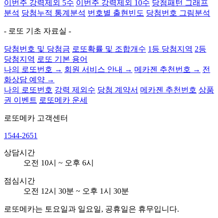
이번주 강력제외 5수
이번주 강력제외 10수
당첨패턴 그래프
분석
당첨누적 통계분석
번호별 출현빈도
당첨번호 그림분석
- 로또 기초 자료실 -
당첨번호 및 당첨금
로또확률 및 조합개수
1등 당첨지역
2등
당첨지역
로또 기본 용어
나의 로또번호 →
회원 서비스 안내 →
메카젠 추천번호 →
전
화상담 예약 →
나의 로또번호
강력 제외수
당첨 계약서
메카젠 추천번호
상품
권 이벤트
로또메카 운세
로또메카
고객센터
1544-2651
상담시간
오전 10시 ~ 오후 6시
점심시간
오전 12시 30분 ~ 오후 1시 30분
로또메카는 토요일과 일요일, 공휴일은 휴무입니다.