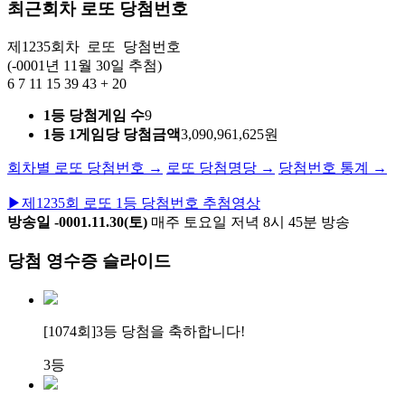
최근회차 로또 당첨번호
제1235회차
로또
당첨번호
(-0001년 11월 30일 추첨)
6
7
11
15
39
43
+
20
1등 당첨게임 수
9
1등 1게임당 당첨금액
3,090,961,625원
회차별 로또 당첨번호 →
로또 당첨명당 →
당첨번호 통계 →
▶
제1235회 로또 1등 당첨번호 추첨영상
방송일 -0001.11.30(토)
매주 토요일 저녁 8시 45분 방송
당첨 영수증 슬라이드
[1074회]
3등 당첨
을 축하합니다!
3등