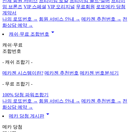
전체 회원 서비스
프리미엄 로얄
프리미엄 골드·실버
프리미
엄 브론즈
VIP 스페셜
VIP 오리지널
무료회원
로또메카 당첨
계약서
나의 로또번호 →
회원 서비스 안내 →
메카젠 추천번호 →
전
화상담 예약 →
arrow_drop_down
캐쉬·무료 조합번호
캐쉬·무료
조합번호
- 캐쉬 조합기 -
메카젠 시스템이란?
메카젠 추천번호
메카젠 번호분석기
- 무료 조합기 -
100% 당첨 파워조합기
나의 로또번호 →
회원 서비스 안내 →
메카젠 추천번호 →
전
화상담 예약 →
arrow_drop_down
메카 당첨 게시판
메카 당첨