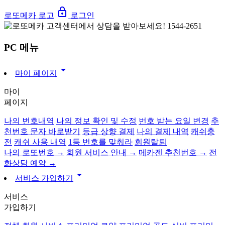
lock_outline
로또메카 로고
로그인
PC 메뉴
arrow_drop_down
마이 페이지
마이
페이지
나의 번호내역
나의 정보 확인 및 수정
번호 받는 요일 변경
추
천번호 문자 바로받기
등급 상향 결제
나의 결제 내역
캐쉬충
전
캐쉬 사용 내역
1등 번호를 맞춰라
회원탈퇴
나의 로또번호 →
회원 서비스 안내 →
메카젠 추천번호 →
전
화상담 예약 →
arrow_drop_down
서비스 가입하기
서비스
가입하기