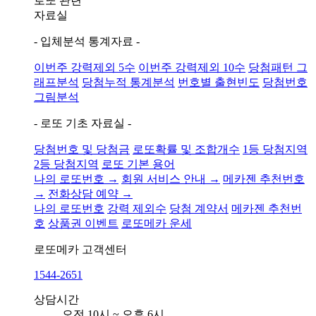
로또 관련
자료실
- 입체분석 통계자료 -
이번주 강력제외 5수
이번주 강력제외 10수
당첨패턴 그
래프분석
당첨누적 통계분석
번호별 출현빈도
당첨번호
그림분석
- 로또 기초 자료실 -
당첨번호 및 당첨금
로또확률 및 조합개수
1등 당첨지역
2등 당첨지역
로또 기본 용어
나의 로또번호 →
회원 서비스 안내 →
메카젠 추천번호
→
전화상담 예약 →
나의 로또번호
강력 제외수
당첨 계약서
메카젠 추천번
호
상품권 이벤트
로또메카 운세
로또메카
고객센터
1544-2651
상담시간
오전 10시 ~ 오후 6시