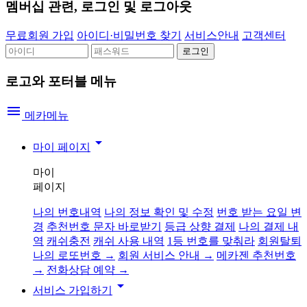
멤버십 관련, 로그인 및 로그아웃
무료회원 가입
아이디·비밀번호 찾기
서비스안내
고객센터
로고와 포터블 메뉴
menu
메카메뉴
arrow_drop_down
마이 페이지
마이
페이지
나의 번호내역
나의 정보 확인 및 수정
번호 받는 요일 변
경
추천번호 문자 바로받기
등급 상향 결제
나의 결제 내
역
캐쉬충전
캐쉬 사용 내역
1등 번호를 맞춰라
회원탈퇴
나의 로또번호 →
회원 서비스 안내 →
메카젠 추천번호
→
전화상담 예약 →
arrow_drop_down
서비스 가입하기