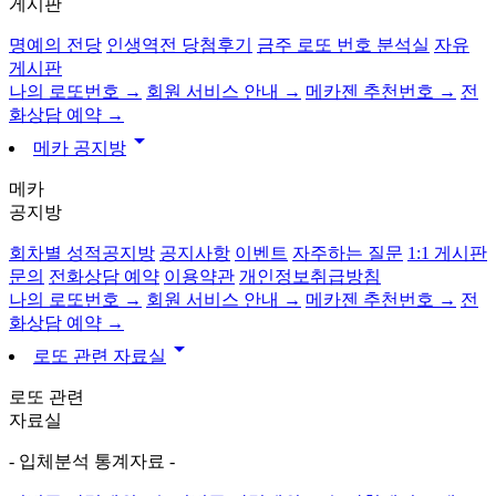
게시판
명예의 전당
인생역전 당첨후기
금주 로또 번호 분석실
자유
게시판
나의 로또번호 →
회원 서비스 안내 →
메카젠 추천번호 →
전
화상담 예약 →
arrow_drop_down
메카 공지방
메카
공지방
회차별 성적공지방
공지사항
이벤트
자주하는 질문
1:1 게시판
문의
전화상담 예약
이용약관
개인정보취급방침
나의 로또번호 →
회원 서비스 안내 →
메카젠 추천번호 →
전
화상담 예약 →
arrow_drop_down
로또 관련 자료실
로또 관련
자료실
- 입체분석 통계자료 -