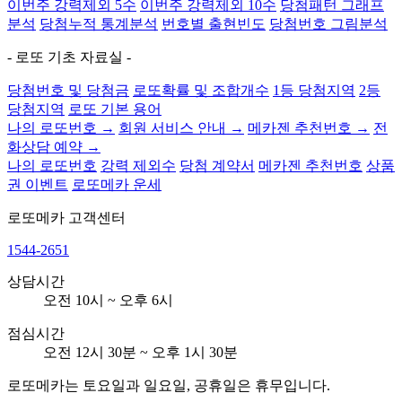
이번주 강력제외 5수
이번주 강력제외 10수
당첨패턴 그래프
분석
당첨누적 통계분석
번호별 출현빈도
당첨번호 그림분석
- 로또 기초 자료실 -
당첨번호 및 당첨금
로또확률 및 조합개수
1등 당첨지역
2등
당첨지역
로또 기본 용어
나의 로또번호 →
회원 서비스 안내 →
메카젠 추천번호 →
전
화상담 예약 →
나의 로또번호
강력 제외수
당첨 계약서
메카젠 추천번호
상품
권 이벤트
로또메카 운세
로또메카
고객센터
1544-2651
상담시간
오전 10시 ~ 오후 6시
점심시간
오전 12시 30분 ~ 오후 1시 30분
로또메카는 토요일과 일요일, 공휴일은 휴무입니다.