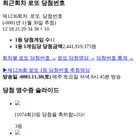
최근회차 로또 당첨번호
제1236회차
로또
당첨번호
(-0001년 11월 30일 추첨)
12
18
21
29
34
38
+
10
1등 당첨게임 수
11
1등 1게임당 당첨금액
2,441,919,375원
회차별 로또 당첨번호 →
로또 당첨명당 →
당첨번호 통계 →
▶
제1236회 로또 1등 당첨번호 추첨영상
방송일 -0001.11.30(토)
매주 토요일 저녁 8시 45분 방송
당첨 영수증 슬라이드
[1074회]
3등 당첨
을 축하합니다!
3등