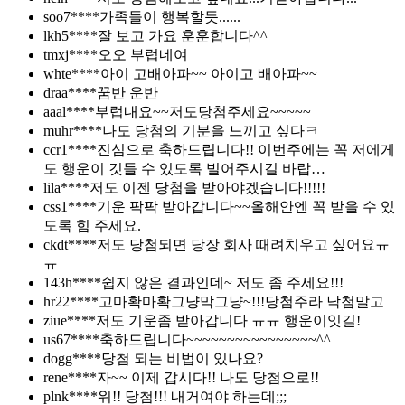
soo7****
가족들이 행복할듯......
lkh5****
잘 보고 가요 훈훈합니다^^
tmxj****
오오 부럽네여
whte****
아이 고배아파~~ 아이고 배아파~~
draa****
꿈반 운반
aaal****
부럽내요~~저도당첨주세요~~~~~
muhr****
나도 당첨의 기분을 느끼고 싶다ㅋ
ccr1****
진심으로 축하드립니다!! 이번주에는 꼭 저에게
도 행운이 깃들 수 있도록 빌어주시길 바랍…
lila****
저도 이젠 당첨을 받아야겠습니다!!!!!
css1****
기운 팍팍 받아갑니다~~올해안엔 꼭 받을 수 있
도록 힘 주세요.
ckdt****
저도 당첨되면 당장 회사 때려치우고 싶어요ㅠ
ㅠ
143h****
쉽지 않은 결과인데~ 저도 좀 주세요!!!
hr22****
고마확마확그냥막그냥~!!!당첨주라 낙첨말고
ziue****
저도 기운좀 받아갑니다 ㅠㅠ 행운이잇길!
us67****
축하드립니다~~~~~~~~~~~~~~~~^^
dogg****
당첨 되는 비법이 있나요?
rene****
자~~ 이제 갑시다!! 나도 당첨으로!!
plnk****
워!! 당첨!!! 내거여야 하는데;;;