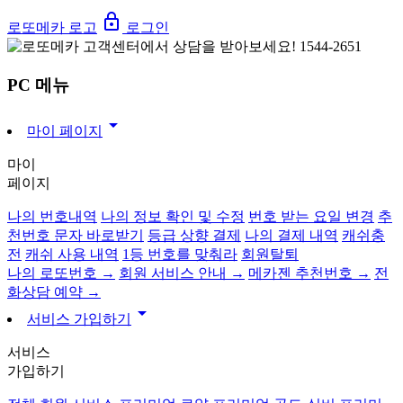
lock_outline
로또메카 로고
로그인
PC 메뉴
arrow_drop_down
마이 페이지
마이
페이지
나의 번호내역
나의 정보 확인 및 수정
번호 받는 요일 변경
추
천번호 문자 바로받기
등급 상향 결제
나의 결제 내역
캐쉬충
전
캐쉬 사용 내역
1등 번호를 맞춰라
회원탈퇴
나의 로또번호 →
회원 서비스 안내 →
메카젠 추천번호 →
전
화상담 예약 →
arrow_drop_down
서비스 가입하기
서비스
가입하기