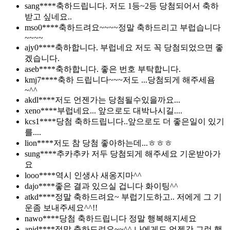
sang****
축하드립니다. 저도 1등~2등 당첨되어서 축하
받고 싶네요..
mso0****
축하드려요~~~~정말 축하드리고 부럽습니다
~~~~
ajy0****
축하합니다. 부럽네요 저도 꼭 당첨되었으면 좋
겠습니다.
aseb****
축하합니다. 좋은 번호 부탁합니다.
kmj7****
축하 드립니다~~~저도 ...당첨되게 해주세욤
~^^
akdl****
저도 언젠가는 당첨될수있을까요...
xeno****
부럽네요... 앞으로도 대박나시길....
kcs1****
당첨 축하드립니다..앞으로도 더 좋은일이 있기
를....
lion****
저도 참 당첨 좋아하는데...ㅎㅎㅎ
sung****
추카추카 저두 당첨되게 해주세요 기운받아가
요
looo****
역시 인생사 새옹지마^^
dajo****
좋은 결과 있으실 겁니다 화이팅^^
atkd****
정말 축하드려요~ 부럽기도하고.. 저에게 그 기
운좀 보내주세요^^!!
nawo****
당첨 축하드립니다 정말 행복해지세요
apid****
정말 축하드려요~~^^ 나에게도 언젠간 그런 행