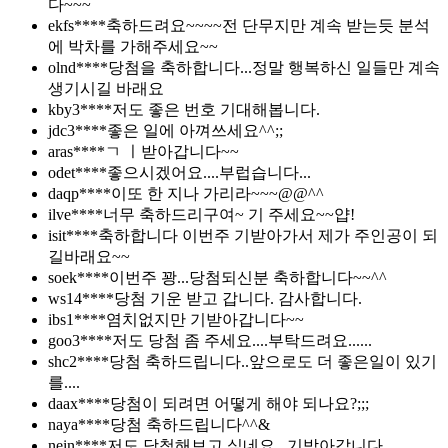
다~~~
ekfs****
축하드려요~~~~전 단무지만 계속 받는듯 분석
에 박차를 가해주세요~~
olnd****
당첨을 축하합니다...정말 행복하신 일들만 계속
생기시길 바래요
kby3****
저도 좋은 번호 기대해봅니다.
jdc3****
좋은 일에 아껴쓰세요^^;;
aras****
ㄱ ㅣ받아갑니다~~
odet****
좋으시겠어요....부럽습니다...
daqp****
이또 한 지나 가리라~~~@@^^
ilve****
너무 축하드리구여~ 기 주세요~~얍!
isit****
축하합니다 이번주 기받아가서 제가 주인공이 되
길바래요~~
soek****
이번주 꽝...당첨되신분 축하합니다~~^^
ws14****
당첨 기운 받고 갑니다. 감사합니다.
ibs1****
염치없지만 기받아갑니다~~
goo3****
저도 당첨 좀 주세요....부탁드려요......
shc2****
당첨 축하드립니다..앞으로도 더 좋은일이 있기
를....
daax****
당첨이 되려면 어떻게 해야 되나요?;;;
naya****
당첨 축하드립니다^^&
nein****
저도 당첨해보고 싶네요...기받아갑니다...