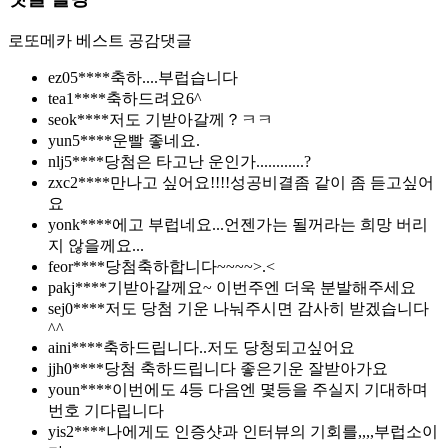
로또메카
베스트 공감댓글
ez05****
축하....부럽습니다
tea1****
축하드려요6^
seok****
저도 기받아갈께？ㅋㅋ
yun5****
운빨 좋네요.
nlj5****
당첨은 타고난 운인가............?
zxc2****
만나고 싶어요!!!!성공비결좀 같이 좀 듣고싶어
요
yonk****
에고 부럽네요...언젠가는 될꺼라는 희망 버리
지 않을께요...
feor****
당첨축하합니다~~~~>.<
pakj****
기받아갈께요~ 이번주엔 더욱 분발해주세요
sej0****
저도 당첨 기운 나눠주시면 감사히 받겠습니다
^^
aini****
축하드립니다..저도 당청되고싶어요
jjh0****
당첨 축하드립니다 좋은기운 잘받아가요
youn****
이번에도 4등 다음엔 몇등을 주실지 기대하며
번호 기다립니다
yis2****
나에게도 인증샷과 인터뷰의 기회를,,,,부럽소이