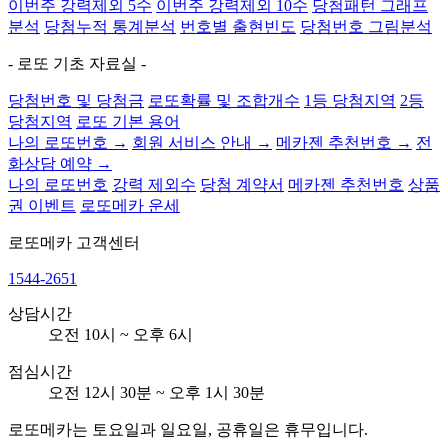
이번주 강력제외 5수
이번주 강력제외 10수
당첨패턴 그래프
분석
당첨누적 통계분석
번호별 출현빈도
당첨번호 그림분석
- 로또 기초 자료실 -
당첨번호 및 당첨금
로또확률 및 조합개수
1등 당첨지역
2등
당첨지역
로또 기본 용어
나의 로또번호 →
회원 서비스 안내 →
메카젠 추천번호 →
전
화상담 예약 →
나의 로또번호
강력 제외수
당첨 계약서
메카젠 추천번호
상품
권 이벤트
로또메카 운세
로또메카
고객센터
1544-2651
상담시간
오전 10시 ~ 오후 6시
점심시간
오전 12시 30분 ~ 오후 1시 30분
로또메카는 토요일과 일요일, 공휴일은 휴무입니다.