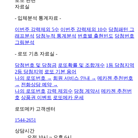
로또 관련
자료실
- 입체분석 통계자료 -
이번주 강력제외 5수
이번주 강력제외 10수
당첨패턴 그
래프분석
당첨누적 통계분석
번호별 출현빈도
당첨번호
그림분석
- 로또 기초 자료실 -
당첨번호 및 당첨금
로또확률 및 조합개수
1등 당첨지역
2등 당첨지역
로또 기본 용어
나의 로또번호 →
회원 서비스 안내 →
메카젠 추천번호
→
전화상담 예약 →
나의 로또번호
강력 제외수
당첨 계약서
메카젠 추천번
호
상품권 이벤트
로또메카 운세
로또메카
고객센터
1544-2651
상담시간
오전 10시 ~ 오후 6시