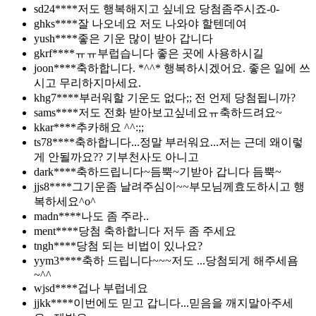
sd24****
저도 행복해지고 싶네요 당첨좀주시죠-0-
ghks****
잘 나오네요 저도 나와야 할텐데여
yush****
좋은 기운 많이 받아 갑니다
gkrf****
ㅠㅠ부럽습니다 좋은 곳에 사용하시길
joon****
축하합니다. *^^* 행복하시겠어요. 좋은 일에 쓰
시고 무리하지마세요.
khg7****
부러워할 기운도 없다;; 전 언제 당첨됩니까?
sams****
저도 전화 받아보고싶네요ㅠ축하드려요~
kkar****
추카해요 ^^:;;
ts78****
축하합니다...정말 부러워요...저는 근데 왜이렇
게 안될까요?? 기부천사도 아니고
dark****
축하드립니다~듬뿍~기받아 갑니다 듬뿍~
jjs8****
그기운좀 날려주심이~~부모님께효도하시고 행
복하세요^o^
madn****
나도 좀 주라..
ment****
당첨 축하합니다 저두 좀 주세요
tngh****
당첨 되는 비법이 있나요?
yym3****
축하 드립니다~~~저도 ...당첨되게 해주세욤
~^^
wjsd****
겁나 부럽네요
jjkk****
이번에도 믿고 갑니다...믿음을 깨지말아주세