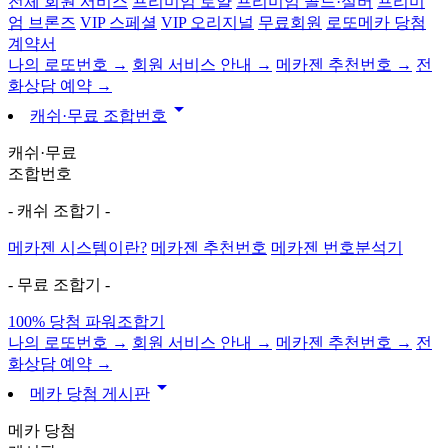
전체 회원 서비스
프리미엄 로얄
프리미엄 골드·실버
프리미
엄 브론즈
VIP 스페셜
VIP 오리지널
무료회원
로또메카 당첨
계약서
나의 로또번호 →
회원 서비스 안내 →
메카젠 추천번호 →
전
화상담 예약 →
arrow_drop_down
캐쉬·무료 조합번호
캐쉬·무료
조합번호
- 캐쉬 조합기 -
메카젠 시스템이란?
메카젠 추천번호
메카젠 번호분석기
- 무료 조합기 -
100% 당첨 파워조합기
나의 로또번호 →
회원 서비스 안내 →
메카젠 추천번호 →
전
화상담 예약 →
arrow_drop_down
메카 당첨 게시판
메카 당첨