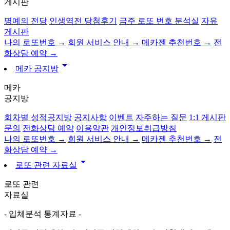
게시판
명예의 전당
인생역전 당첨후기
금주 로또 번호 분석실
자유
게시판
나의 로또번호 →
회원 서비스 안내 →
메카젠 추천번호 →
전
화상담 예약 →
arrow_drop_down
메카 공지방
메카
공지방
회차별 성적공지방
공지사항
이벤트
자주하는 질문
1:1 게시판
문의
전화상담 예약
이용약관
개인정보취급방침
나의 로또번호 →
회원 서비스 안내 →
메카젠 추천번호 →
전
화상담 예약 →
arrow_drop_down
로또 관련 자료실
로또 관련
자료실
- 입체분석 통계자료 -