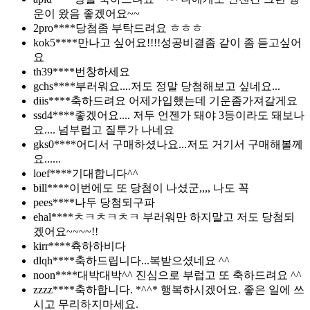
운이 왔음 좋겠어요~~
2pro****
당첨좀 부탁드려요 ㅎㅎㅎ
kok5****
만나고 싶어요!!!!성공비결좀 같이 좀 듣고싶어
요
th39****
번창하세요
gchs****
부러워요....저도 정말 당첨해보고 싶네요...
diis****
축하드려요 어제가입했는데 기운좀가져갈게요
ssd4****
좋겠어요.... 저두 언젠가 돼야 3등이라도 돼보나
요.... 넘부럽고 질투가 나네요
gks0****
어디서 구매하셨나요...저도 거기서 구매해볼께
요......
loef****
기대합니다^^
bill****
이번에도 또 당첨이 나셨군,,,, 나도 꼭
pees****
나두 당첨되구파
ehal****
ㅊㅋㅊㅋㅊㅋ 부러워만 하지말고 저도 당첨되
겠어요~~~~!!
kirr****
츅하하비다
dlqh****
축하드립니다...복받으셨네요 ^^
noon****
대박대박^^ 진심으로 부럽고 또 축하드려요 ^^
zzzz****
축하합니다. *^^* 행복하시겠어요. 좋은 일에 쓰
시고 무리하지마세요.