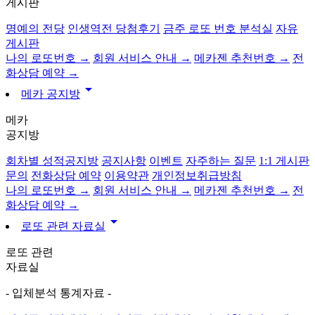
게시판
명예의 전당
인생역전 당첨후기
금주 로또 번호 분석실
자유
게시판
나의 로또번호 →
회원 서비스 안내 →
메카젠 추천번호 →
전
화상담 예약 →
arrow_drop_down
메카 공지방
메카
공지방
회차별 성적공지방
공지사항
이벤트
자주하는 질문
1:1 게시판
문의
전화상담 예약
이용약관
개인정보취급방침
나의 로또번호 →
회원 서비스 안내 →
메카젠 추천번호 →
전
화상담 예약 →
arrow_drop_down
로또 관련 자료실
로또 관련
자료실
- 입체분석 통계자료 -