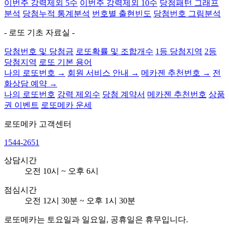
이번주 강력제외 5수
이번주 강력제외 10수
당첨패턴 그래프
분석
당첨누적 통계분석
번호별 출현빈도
당첨번호 그림분석
- 로또 기초 자료실 -
당첨번호 및 당첨금
로또확률 및 조합개수
1등 당첨지역
2등
당첨지역
로또 기본 용어
나의 로또번호 →
회원 서비스 안내 →
메카젠 추천번호 →
전
화상담 예약 →
나의 로또번호
강력 제외수
당첨 계약서
메카젠 추천번호
상품
권 이벤트
로또메카 운세
로또메카
고객센터
1544-2651
상담시간
오전 10시 ~ 오후 6시
점심시간
오전 12시 30분 ~ 오후 1시 30분
로또메카는 토요일과 일요일, 공휴일은 휴무입니다.