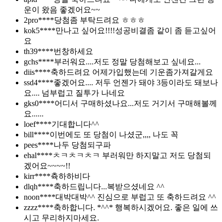
운이 왔음 좋겠어요~~
2pro****
당첨좀 부탁드려요 ㅎㅎㅎ
kok5****
만나고 싶어요!!!!성공비결좀 같이 좀 듣고싶어
요
th39****
번창하세요
gchs****
부러워요....저도 정말 당첨해보고 싶네요...
diis****
축하드려요 어제가입했는데 기운좀가져갈게요
ssd4****
좋겠어요.... 저두 언젠가 돼야 3등이라도 돼보나
요.... 넘부럽고 질투가 나네요
gks0****
어디서 구매하셨나요...저도 거기서 구매해볼께
요......
loef****
기대합니다^^
bill****
이번에도 또 당첨이 나셨군,,,, 나도 꼭
pees****
나두 당첨되구파
ehal****
ㅊㅋㅊㅋㅊㅋ 부러워만 하지말고 저도 당첨되
겠어요~~~~!!
kirr****
츅하하비다
dlqh****
축하드립니다...복받으셨네요 ^^
noon****
대박대박^^ 진심으로 부럽고 또 축하드려요 ^^
zzzz****
축하합니다. *^^* 행복하시겠어요. 좋은 일에 쓰
시고 무리하지마세요.