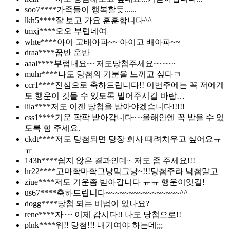
soo7****
가족들이 행복할듯......
lkh5****
잘 보고 가요 훈훈합니다^^
tmxj****
오오 부럽네여
whte****
아이 고배아파~~ 아이고 배아파~~
draa****
꿈반 운반
aaal****
부럽내요~~저도당첨주세요~~~~~
muhr****
나도 당첨의 기분을 느끼고 싶다ㅋ
ccr1****
진심으로 축하드립니다!! 이번주에는 꼭 저에게
도 행운이 깃들 수 있도록 빌어주시길 바랍…
lila****
저도 이젠 당첨을 받아야겠습니다!!!!!
css1****
기운 팍팍 받아갑니다~~올해안엔 꼭 받을 수 있
도록 힘 주세요.
ckdt****
저도 당첨되면 당장 회사 때려치우고 싶어요ㅠ
ㅠ
143h****
쉽지 않은 결과인데~ 저도 좀 주세요!!!
hr22****
고마확마확그냥막그냥~!!!당첨주라 낙첨말고
ziue****
저도 기운좀 받아갑니다 ㅠㅠ 행운이잇길!
us67****
축하드립니다~~~~~~~~~~~~~~~~^^
dogg****
당첨 되는 비법이 있나요?
rene****
자~~ 이제 갑시다!! 나도 당첨으로!!
plnk****
워!! 당첨!!! 내거여야 하는데;;;