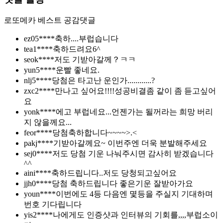
로또메카
베스트 공감댓글
ez05****
축하....부럽습니다
tea1****
축하드려요6^
seok****
저도 기받아갈께？ㅋㅋ
yun5****
운빨 좋네요.
nlj5****
당첨은 타고난 운인가............?
zxc2****
만나고 싶어요!!!!성공비결좀 같이 좀 듣고싶어
요
yonk****
에고 부럽네요...언젠가는 될꺼라는 희망 버리
지 않을께요...
feor****
당첨축하합니다~~~~>.<
pakj****
기받아갈께요~ 이번주엔 더욱 분발해주세요
sej0****
저도 당첨 기운 나눠주시면 감사히 받겠습니다
^^
aini****
축하드립니다..저도 당청되고싶어요
jjh0****
당첨 축하드립니다 좋은기운 잘받아가요
youn****
이번에도 4등 다음엔 몇등을 주실지 기대하며
번호 기다립니다
yis2****
나에게도 인증샷과 인터뷰의 기회를,,,,부럽소이