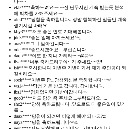
다~~~
ekfs****
축하드려요~~~~전 단무지만 계속 받는듯 분석
에 박차를 가해주세요~~
olnd****
당첨을 축하합니다...정말 행복하신 일들만 계속
생기시길 바래요
kby3****
저도 좋은 번호 기대해봅니다.
jdc3****
좋은 일에 아껴쓰세요^^;;
aras****
ㄱ ㅣ받아갑니다~~
odet****
좋으시겠어요....부럽습니다...
daqp****
이또 한 지나 가리라~~~@@^^
ilve****
너무 축하드리구여~ 기 주세요~~얍!
isit****
축하합니다 이번주 기받아가서 제가 주인공이 되
길바래요~~
soek****
이번주 꽝...당첨되신분 축하합니다~~^^
ws14****
당첨 기운 받고 갑니다. 감사합니다.
ibs1****
염치없지만 기받아갑니다~~
goo3****
저도 당첨 좀 주세요....부탁드려요......
shc2****
당첨 축하드립니다..앞으로도 더 좋은일이 있기
를....
daax****
당첨이 되려면 어떻게 해야 되나요?;;;
naya****
당첨 축하드립니다^^&
nein****
저도 당첨해보고 싶네요...기받아갑니다...