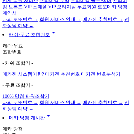
전체 회원 서비스
프리미엄 로얄
프리미엄 골드·실버
프리미
엄 브론즈
VIP 스페셜
VIP 오리지널
무료회원
로또메카 당첨
계약서
나의 로또번호 →
회원 서비스 안내 →
메카젠 추천번호 →
전
화상담 예약 →
arrow_drop_down
캐쉬·무료 조합번호
캐쉬·무료
조합번호
- 캐쉬 조합기 -
메카젠 시스템이란?
메카젠 추천번호
메카젠 번호분석기
- 무료 조합기 -
100% 당첨 파워조합기
나의 로또번호 →
회원 서비스 안내 →
메카젠 추천번호 →
전
화상담 예약 →
arrow_drop_down
메카 당첨 게시판
메카 당첨