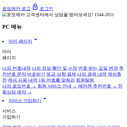
lock_outline
로또메카 로고
로그인
PC 메뉴
arrow_drop_down
마이 페이지
마이
페이지
나의 번호내역
나의 정보 확인 및 수정
번호 받는 요일 변경
추
천번호 문자 바로받기
등급 상향 결제
나의 결제 내역
캐쉬충
전
캐쉬 사용 내역
1등 번호를 맞춰라
회원탈퇴
나의 로또번호 →
회원 서비스 안내 →
메카젠 추천번호 →
전
화상담 예약 →
arrow_drop_down
서비스 가입하기
서비스
가입하기