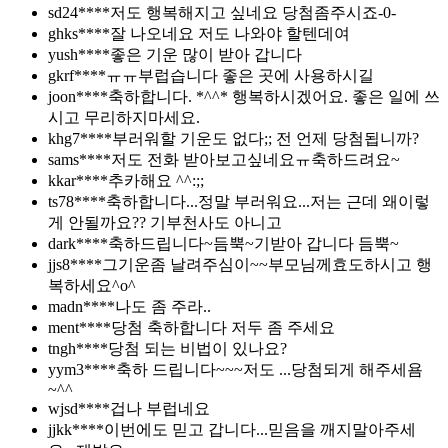
sd24****
저도 행복해지고 싶네요 당첨좀주시죠-0-
ghks****
잘 나오네요 저도 나와야 할텐데여
yush****
좋은 기운 많이 받아 갑니다
gkrf****
ㅠㅠ부럽습니다 좋은 곳에 사용하시길
joon****
축하합니다. *^^* 행복하시겠어요. 좋은 일에 쓰
시고 무리하지마세요.
khg7****
부러워할 기운도 없다;; 전 언제 당첨됩니까?
sams****
저도 전화 받아보고싶네요ㅠ축하드려요~
kkar****
추카해요 ^^:;;
ts78****
축하합니다...정말 부러워요...저는 근데 왜이렇
게 안될까요?? 기부천사도 아니고
dark****
축하드립니다~듬뿍~기받아 갑니다 듬뿍~
jjs8****
그기운좀 날려주심이~~부모님께효도하시고 행
복하세요^o^
madn****
나도 좀 주라..
ment****
당첨 축하합니다 저두 좀 주세요
tngh****
당첨 되는 비법이 있나요?
yym3****
축하 드립니다~~~저도 ...당첨되게 해주세욤
~^^
wjsd****
겁나 부럽네요
jjkk****
이번에도 믿고 갑니다...믿음을 깨지말아주세