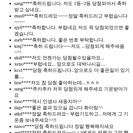
sang****
축하드립니다. 저도 1등~2등 당첨되어서 축하
받고 싶네요..
mso0****
축하드려요~~~~정말 축하드리고 부럽습니다
~~~~
ajy0****
축하합니다. 부럽네요 저도 꼭 당첨되었으면 좋
겠습니다.
aseb****
축하합니다. 좋은 번호 부탁합니다.
kmj7****
축하 드립니다~~~저도 ...당첨되게 해주세욤
~^^
akdl****
저도 언젠가는 당첨될수있을까요...
xeno****
부럽네요... 앞으로도 대박나시길....
kcs1****
당첨 축하드립니다..앞으로도 더 좋은일이 있기
를....
lion****
저도 참 당첨 좋아하는데...ㅎㅎㅎ
sung****
추카추카 저두 당첨되게 해주세요 기운받아가
요
looo****
역시 인생사 새옹지마^^
dajo****
좋은 결과 있으실 겁니다 화이팅^^
atkd****
정말 축하드려요~ 부럽기도하고.. 저에게 그 기
운좀 보내주세요^^!!
nawo****
당첨 축하드립니다 정말 행복해지세요
apid****
정말 축하드려요~~^^ 나에게도 언젠간 그런 행