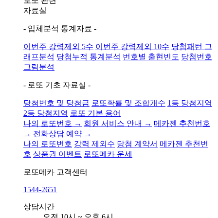
로또 관련
자료실
- 입체분석 통계자료 -
이번주 강력제외 5수
이번주 강력제외 10수
당첨패턴 그
래프분석
당첨누적 통계분석
번호별 출현빈도
당첨번호
그림분석
- 로또 기초 자료실 -
당첨번호 및 당첨금
로또확률 및 조합개수
1등 당첨지역
2등 당첨지역
로또 기본 용어
나의 로또번호 →
회원 서비스 안내 →
메카젠 추천번호
→
전화상담 예약 →
나의 로또번호
강력 제외수
당첨 계약서
메카젠 추천번
호
상품권 이벤트
로또메카 운세
로또메카
고객센터
1544-2651
상담시간
오전 10시 ~ 오후 6시