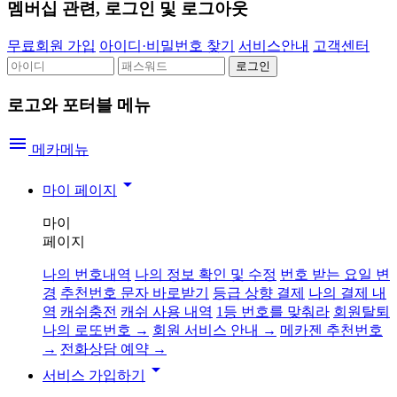
멤버십 관련, 로그인 및 로그아웃
무료회원 가입
아이디·비밀번호 찾기
서비스안내
고객센터
로고와 포터블 메뉴
menu
메카메뉴
arrow_drop_down
마이 페이지
마이
페이지
나의 번호내역
나의 정보 확인 및 수정
번호 받는 요일 변
경
추천번호 문자 바로받기
등급 상향 결제
나의 결제 내
역
캐쉬충전
캐쉬 사용 내역
1등 번호를 맞춰라
회원탈퇴
나의 로또번호 →
회원 서비스 안내 →
메카젠 추천번호
→
전화상담 예약 →
arrow_drop_down
서비스 가입하기