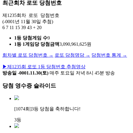
최근회차 로또 당첨번호
제1235회차
로또
당첨번호
(-0001년 11월 30일 추첨)
6
7
11
15
39
43
+
20
1등 당첨게임 수
9
1등 1게임당 당첨금액
3,090,961,625원
회차별 로또 당첨번호 →
로또 당첨명당 →
당첨번호 통계 →
▶
제1235회 로또 1등 당첨번호 추첨영상
방송일 -0001.11.30(토)
매주 토요일 저녁 8시 45분 방송
당첨 영수증 슬라이드
[1074회]
3등 당첨
을 축하합니다!
3등