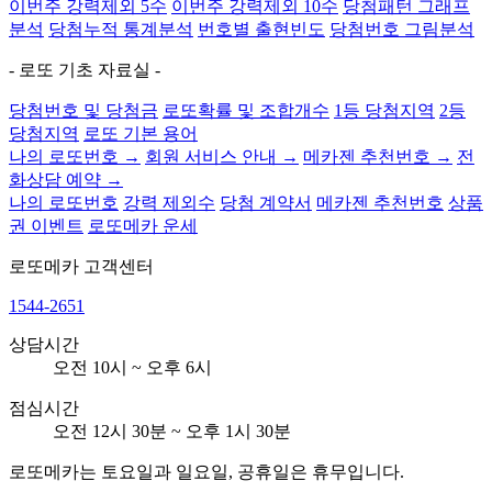
이번주 강력제외 5수
이번주 강력제외 10수
당첨패턴 그래프
분석
당첨누적 통계분석
번호별 출현빈도
당첨번호 그림분석
- 로또 기초 자료실 -
당첨번호 및 당첨금
로또확률 및 조합개수
1등 당첨지역
2등
당첨지역
로또 기본 용어
나의 로또번호 →
회원 서비스 안내 →
메카젠 추천번호 →
전
화상담 예약 →
나의 로또번호
강력 제외수
당첨 계약서
메카젠 추천번호
상품
권 이벤트
로또메카 운세
로또메카
고객센터
1544-2651
상담시간
오전 10시 ~ 오후 6시
점심시간
오전 12시 30분 ~ 오후 1시 30분
로또메카는 토요일과 일요일, 공휴일은 휴무입니다.