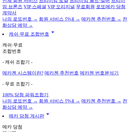
전체 회원 서비스
프리미엄 로얄
프리미엄 골드·실버
프리미
엄 브론즈
VIP 스페셜
VIP 오리지널
무료회원
로또메카 당첨
계약서
나의 로또번호 →
회원 서비스 안내 →
메카젠 추천번호 →
전
화상담 예약 →
arrow_drop_down
캐쉬·무료 조합번호
캐쉬·무료
조합번호
- 캐쉬 조합기 -
메카젠 시스템이란?
메카젠 추천번호
메카젠 번호분석기
- 무료 조합기 -
100% 당첨 파워조합기
나의 로또번호 →
회원 서비스 안내 →
메카젠 추천번호 →
전
화상담 예약 →
arrow_drop_down
메카 당첨 게시판
메카 당첨