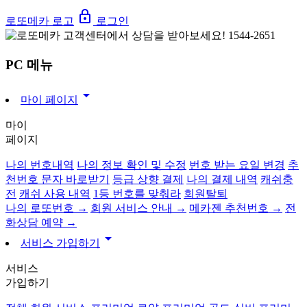
lock_outline
로또메카 로고
로그인
PC 메뉴
arrow_drop_down
마이 페이지
마이
페이지
나의 번호내역
나의 정보 확인 및 수정
번호 받는 요일 변경
추
천번호 문자 바로받기
등급 상향 결제
나의 결제 내역
캐쉬충
전
캐쉬 사용 내역
1등 번호를 맞춰라
회원탈퇴
나의 로또번호 →
회원 서비스 안내 →
메카젠 추천번호 →
전
화상담 예약 →
arrow_drop_down
서비스 가입하기
서비스
가입하기