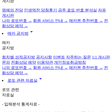
게시판
명예의 전당
인생역전 당첨후기
금주 로또 번호 분석실
자유
게시판
나의 로또번호 →
회원 서비스 안내 →
메카젠 추천번호 →
전
화상담 예약 →
arrow_drop_down
메카 공지방
메카
공지방
회차별 성적공지방
공지사항
이벤트
자주하는 질문
1:1 게시판
문의
전화상담 예약
이용약관
개인정보취급방침
나의 로또번호 →
회원 서비스 안내 →
메카젠 추천번호 →
전
화상담 예약 →
arrow_drop_down
로또 관련 자료실
로또 관련
자료실
- 입체분석 통계자료 -