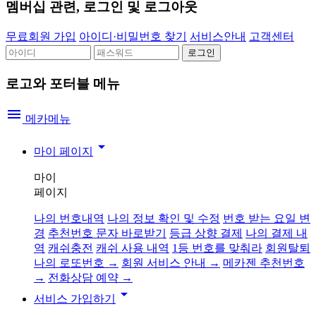
멤버십 관련, 로그인 및 로그아웃
무료회원 가입
아이디·비밀번호 찾기
서비스안내
고객센터
로고와 포터블 메뉴
menu
메카메뉴
arrow_drop_down
마이 페이지
마이
페이지
나의 번호내역
나의 정보 확인 및 수정
번호 받는 요일 변
경
추천번호 문자 바로받기
등급 상향 결제
나의 결제 내
역
캐쉬충전
캐쉬 사용 내역
1등 번호를 맞춰라
회원탈퇴
나의 로또번호 →
회원 서비스 안내 →
메카젠 추천번호
→
전화상담 예약 →
arrow_drop_down
서비스 가입하기