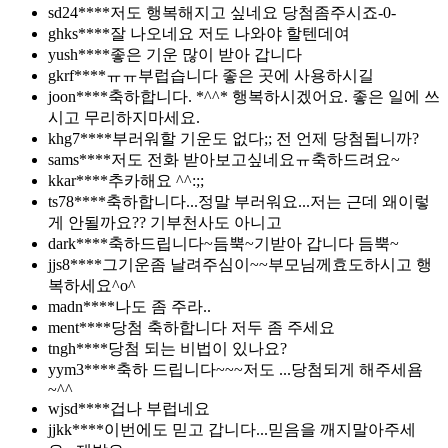
sd24****
저도 행복해지고 싶네요 당첨좀주시죠-0-
ghks****
잘 나오네요 저도 나와야 할텐데여
yush****
좋은 기운 많이 받아 갑니다
gkrf****
ㅠㅠ부럽습니다 좋은 곳에 사용하시길
joon****
축하합니다. *^^* 행복하시겠어요. 좋은 일에 쓰
시고 무리하지마세요.
khg7****
부러워할 기운도 없다;; 전 언제 당첨됩니까?
sams****
저도 전화 받아보고싶네요ㅠ축하드려요~
kkar****
추카해요 ^^:;;
ts78****
축하합니다...정말 부러워요...저는 근데 왜이렇
게 안될까요?? 기부천사도 아니고
dark****
축하드립니다~듬뿍~기받아 갑니다 듬뿍~
jjs8****
그기운좀 날려주심이~~부모님께효도하시고 행
복하세요^o^
madn****
나도 좀 주라..
ment****
당첨 축하합니다 저두 좀 주세요
tngh****
당첨 되는 비법이 있나요?
yym3****
축하 드립니다~~~저도 ...당첨되게 해주세욤
~^^
wjsd****
겁나 부럽네요
jjkk****
이번에도 믿고 갑니다...믿음을 깨지말아주세