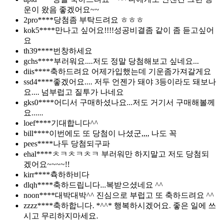
운이 왔음 좋겠어요~~
2pro****
당첨좀 부탁드려요 ㅎㅎㅎ
kok5****
만나고 싶어요!!!!성공비결좀 같이 좀 듣고싶어
요
th39****
번창하세요
gchs****
부러워요....저도 정말 당첨해보고 싶네요...
diis****
축하드려요 어제가입했는데 기운좀가져갈게요
ssd4****
좋겠어요.... 저두 언젠가 돼야 3등이라도 돼보나
요.... 넘부럽고 질투가 나네요
gks0****
어디서 구매하셨나요...저도 거기서 구매해볼께
요......
loef****
기대합니다^^
bill****
이번에도 또 당첨이 나셨군,,,, 나도 꼭
pees****
나두 당첨되구파
ehal****
ㅊㅋㅊㅋㅊㅋ 부러워만 하지말고 저도 당첨되
겠어요~~~~!!
kirr****
츅하하비다
dlqh****
축하드립니다...복받으셨네요 ^^
noon****
대박대박^^ 진심으로 부럽고 또 축하드려요 ^^
zzzz****
축하합니다. *^^* 행복하시겠어요. 좋은 일에 쓰
시고 무리하지마세요.