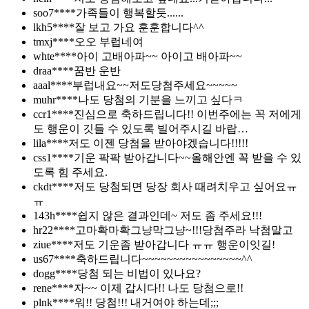
soo7****
가족들이 행복할듯......
lkh5****
잘 보고 가요 훈훈합니다^^
tmxj****
오오 부럽네여
whte****
아이 고배아파~~ 아이고 배아파~~
draa****
꿈반 운반
aaal****
부럽내요~~저도당첨주세요~~~~~
muhr****
나도 당첨의 기분을 느끼고 싶다ㅋ
ccr1****
진심으로 축하드립니다!! 이번주에는 꼭 저에게
도 행운이 깃들 수 있도록 빌어주시길 바랍…
lila****
저도 이젠 당첨을 받아야겠습니다!!!!!
css1****
기운 팍팍 받아갑니다~~올해안엔 꼭 받을 수 있
도록 힘 주세요.
ckdt****
저도 당첨되면 당장 회사 때려치우고 싶어요ㅠ
ㅠ
143h****
쉽지 않은 결과인데~ 저도 좀 주세요!!!
hr22****
고마확마확그냥막그냥~!!!당첨주라 낙첨말고
ziue****
저도 기운좀 받아갑니다 ㅠㅠ 행운이잇길!
us67****
축하드립니다~~~~~~~~~~~~~~~~^^
dogg****
당첨 되는 비법이 있나요?
rene****
자~~ 이제 갑시다!! 나도 당첨으로!!
plnk****
워!! 당첨!!! 내거여야 하는데;;;