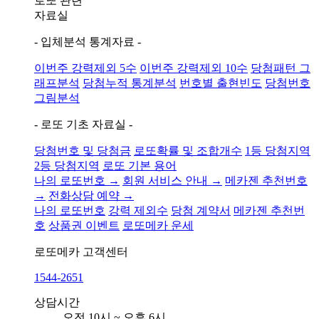
로또 관련
자료실
- 입체분석 통계자료 -
이번주 강력제외 5수
이번주 강력제외 10수
당첨패턴 그
래프분석
당첨누적 통계분석
번호별 출현빈도
당첨번호
그림분석
- 로또 기초 자료실 -
당첨번호 및 당첨금
로또확률 및 조합개수
1등 당첨지역
2등 당첨지역
로또 기본 용어
나의 로또번호 →
회원 서비스 안내 →
메카젠 추천번호
→
전화상담 예약 →
나의 로또번호
강력 제외수
당첨 계약서
메카젠 추천번
호
상품권 이벤트
로또메카 운세
로또메카
고객센터
1544-2651
상담시간
오전 10시 ~ 오후 6시