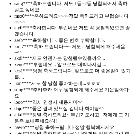
sang****
축하드립니다. 저도 1등~2등 당첨되어서 축하
받고 싶네요..
mso0****
축하드려요~~~~정말 축하드리고 부럽습니다
~~~~
ajy0****
축하합니다. 부럽네요 저도 꼭 당첨되었으면 좋
겠습니다.
aseb****
축하합니다. 좋은 번호 부탁합니다.
kmj7****
축하 드립니다~~~저도 ...당첨되게 해주세욤
~^^
akdl****
저도 언젠가는 당첨될수있을까요...
xeno****
부럽네요... 앞으로도 대박나시길....
kcs1****
당첨 축하드립니다..앞으로도 더 좋은일이 있기
를....
lion****
저도 참 당첨 좋아하는데...ㅎㅎㅎ
sung****
추카추카 저두 당첨되게 해주세요 기운받아가
요
looo****
역시 인생사 새옹지마^^
dajo****
좋은 결과 있으실 겁니다 화이팅^^
atkd****
정말 축하드려요~ 부럽기도하고.. 저에게 그 기
운좀 보내주세요^^!!
nawo****
당첨 축하드립니다 정말 행복해지세요
apid****
정말 축하드려요~~^^ 나에게도 언젠간 그런 행