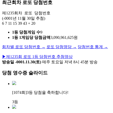
최근회차 로또 당첨번호
제1235회차
로또
당첨번호
(-0001년 11월 30일 추첨)
6
7
11
15
39
43
+
20
1등 당첨게임 수
9
1등 1게임당 당첨금액
3,090,961,625원
회차별 로또 당첨번호 →
로또 당첨명당 →
당첨번호 통계 →
▶
제1235회 로또 1등 당첨번호 추첨영상
방송일 -0001.11.30(토)
매주 토요일 저녁 8시 45분 방송
당첨 영수증 슬라이드
[1074회]
3등 당첨
을 축하합니다!
3등