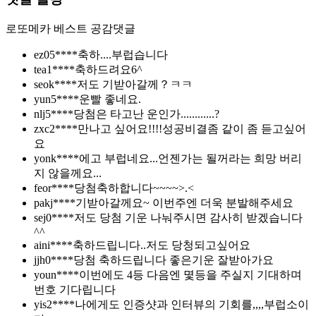
로또메카
베스트 공감댓글
ez05****
축하....부럽습니다
tea1****
축하드려요6^
seok****
저도 기받아갈께？ㅋㅋ
yun5****
운빨 좋네요.
nlj5****
당첨은 타고난 운인가............?
zxc2****
만나고 싶어요!!!!성공비결좀 같이 좀 듣고싶어
요
yonk****
에고 부럽네요...언젠가는 될꺼라는 희망 버리
지 않을께요...
feor****
당첨축하합니다~~~~>.<
pakj****
기받아갈께요~ 이번주엔 더욱 분발해주세요
sej0****
저도 당첨 기운 나눠주시면 감사히 받겠습니다
^^
aini****
축하드립니다..저도 당청되고싶어요
jjh0****
당첨 축하드립니다 좋은기운 잘받아가요
youn****
이번에도 4등 다음엔 몇등을 주실지 기대하며
번호 기다립니다
yis2****
나에게도 인증샷과 인터뷰의 기회를,,,,부럽소이