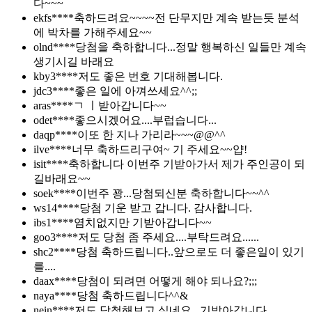
다~~~
ekfs****
축하드려요~~~~전 단무지만 계속 받는듯 분석
에 박차를 가해주세요~~
olnd****
당첨을 축하합니다...정말 행복하신 일들만 계속
생기시길 바래요
kby3****
저도 좋은 번호 기대해봅니다.
jdc3****
좋은 일에 아껴쓰세요^^;;
aras****
ㄱ ㅣ받아갑니다~~
odet****
좋으시겠어요....부럽습니다...
daqp****
이또 한 지나 가리라~~~@@^^
ilve****
너무 축하드리구여~ 기 주세요~~얍!
isit****
축하합니다 이번주 기받아가서 제가 주인공이 되
길바래요~~
soek****
이번주 꽝...당첨되신분 축하합니다~~^^
ws14****
당첨 기운 받고 갑니다. 감사합니다.
ibs1****
염치없지만 기받아갑니다~~
goo3****
저도 당첨 좀 주세요....부탁드려요......
shc2****
당첨 축하드립니다..앞으로도 더 좋은일이 있기
를....
daax****
당첨이 되려면 어떻게 해야 되나요?;;;
naya****
당첨 축하드립니다^^&
nein****
저도 당첨해보고 싶네요...기받아갑니다...